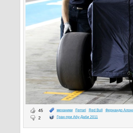
45
механики
Ferrari
Red Bull
Фернандо Алон
Гран-при Абу-Даби 2011
2