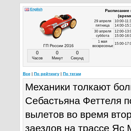
English
Расписание
(врем
29 апреля
10:00-11:
пятница
14:00-15:
30 апреля
12:00-13:
суббота
15:00-16
1 мая
15:00-17:
ГП России 2016
воскресенье
0
0
0
Часов
Минут
Секунд
Все
|
По рейтингу
|
По тегам
Механики толкают бо
Себастьяна Феттеля по
вылетов во время вто
заездов на трассе Яс 