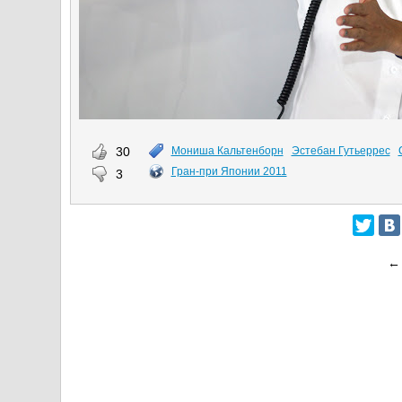
30
Мониша Кальтенборн
Эстебан Гутьеррес
Гран-при Японии 2011
3