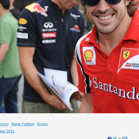
лонсо
Марк Уэббер
Буддх
дии 2011