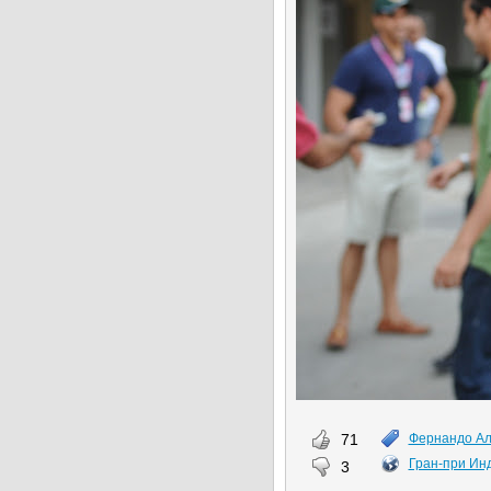
71
Фернандо А
Гран-при Ин
3