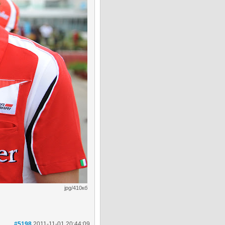
jpg/410кб
#5198
2011-11-01 20:44:09