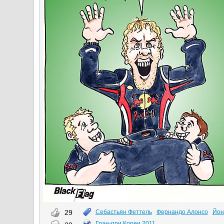
29
Себастьян Феттель
Фернандо Алонсо
Йон
Гран-при Кореи 2011