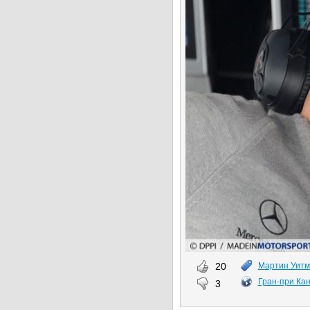
20
Мартин Уит
Гран-при Ка
3