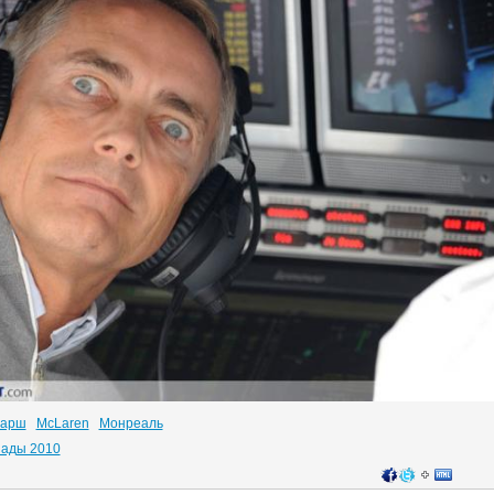
марш
McLaren
Монреаль
нады 2010