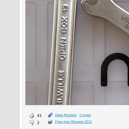
41
Нико Росберг
Сузука
Гран-при Японии 2011
2