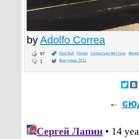
by
Adolfo Correa
97
Red Bull
Ferrari
Себастьян Феттель
Фели
Вне трека 2011
1
←
сю