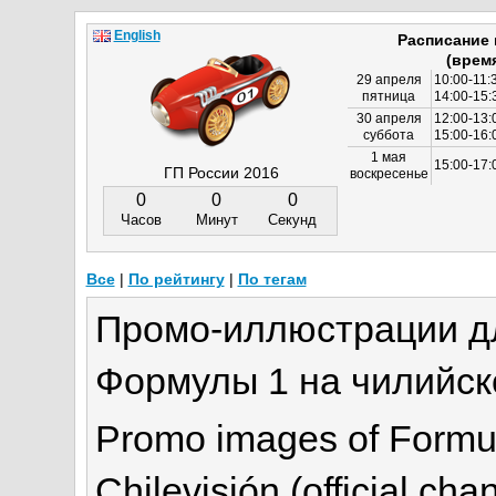
English
Расписание
(врем
29 апреля
10:00-11:
пятница
14:00-15:
30 апреля
12:00-13:
суббота
15:00-16
1 мая
15:00-17:
ГП России 2016
воскресенье
0
0
0
Часов
Минут
Секунд
Все
|
По рейтингу
|
По тегам
Промо-иллюстрации д
Формулы 1 на чилийск
Promo images of Formul
Chilevisión (official chan