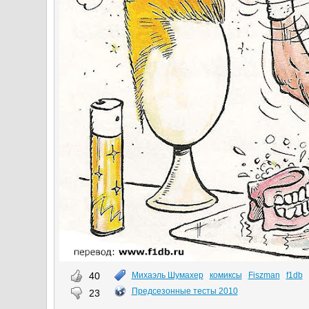
40
Михаэль Шумахер
комиксы
Fiszman
f1db
Предсезонные тесты 2010
23