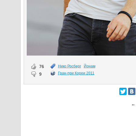
76
Нико Росберг
Йонам
Гран-при Кореи 2011
9