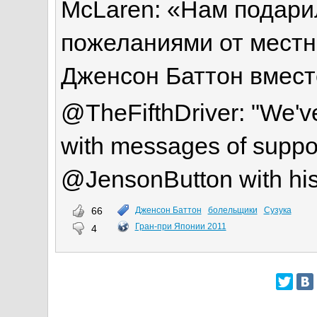
McLaren: «Нам подари
пожеланиями от местн
Дженсон Баттон вместе
@TheFifthDriver: "We'v
with messages of support
@JensonButton with his 
66
Дженсон Баттон
болельщики
Сузука
Гран-при Японии 2011
4