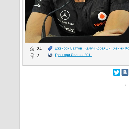
34
Дженсон Баттон
Камуи Кобаяши
Хейкки К
Гран-при Японии 2011
3