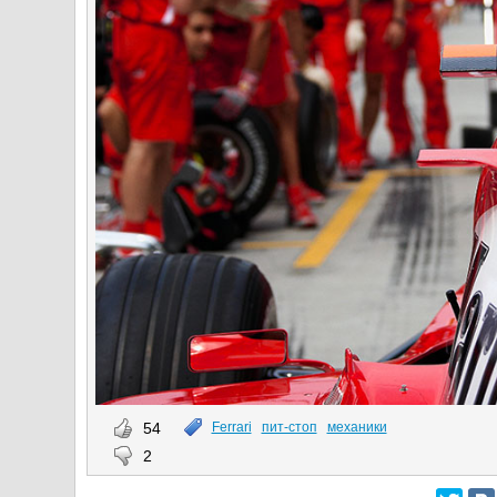
54
Ferrari
пит-стоп
механики
2