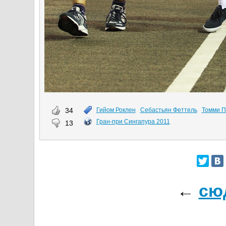
34
Гийом Роклен
Себастьян Феттель
Томми П
Гран-при Сингапура 2011
13
←
сю