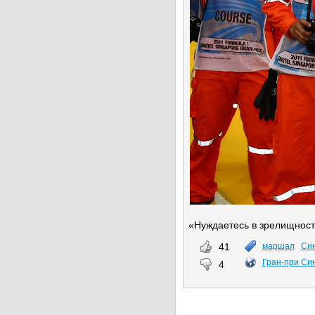
«Нуждаетесь в зрелищност
41
маршал
Син
Гран-при Си
4