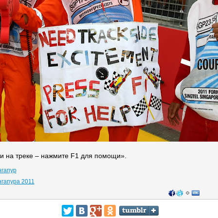
и на треке – нажмите F1 для помощи».
гапур
нгапура 2011