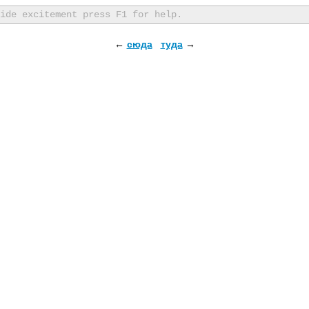
ide excitement press F1 for help.
←
сюда
туда
→