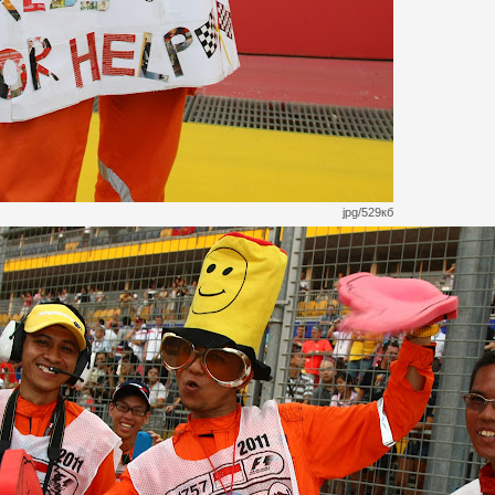
jpg/529кб