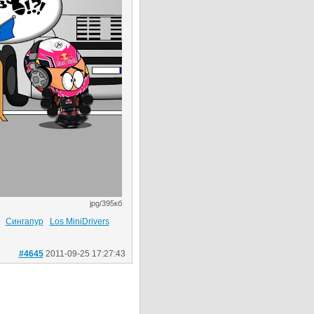
jpg/395кб
Сингапур
Los MiniDrivers
#4645
2011-09-25 17:27:43