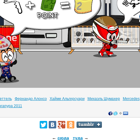
еттель
Фернандо Алонсо
Хайме Альгерсуари
Михаэль Шумахер
Mercedes
нгапура 2011
←
сюда
туда
→