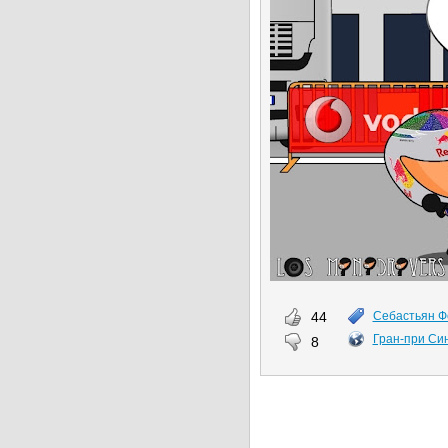
44
Себастьян Ф
Гран-при Си
8