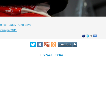
лонсо
шлем
Сингапур
нгапура 2011
←
сюда
туда
→