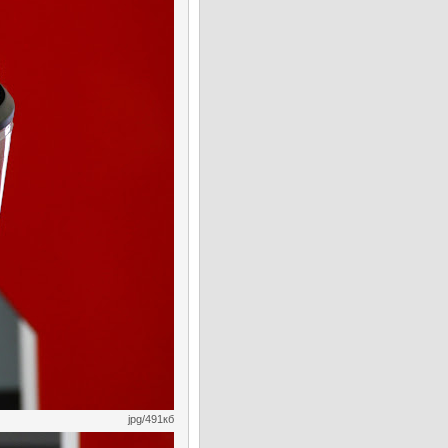
jpg/491кб