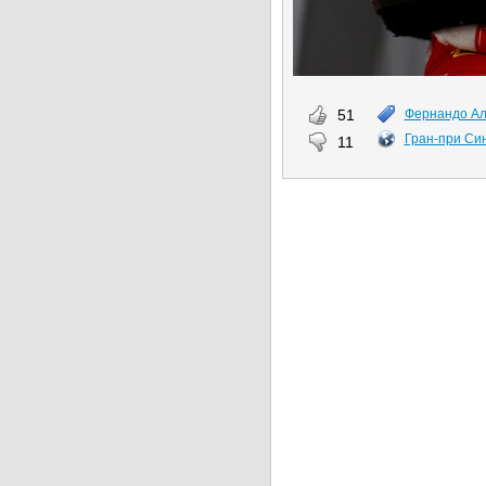
51
Фернандо А
Гран-при Си
11