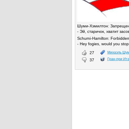
Шуми-Хэмилтон: Запрещен
- Эй, старичок, хватит засо
Schumi-Hamilton: Forbidden
- Hey fogies, would you stop 
27
Михаэль Шу
Гран-при Ит
37