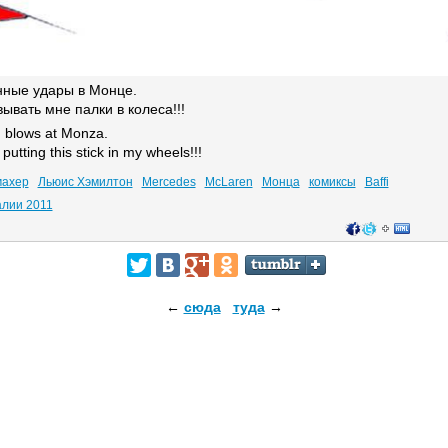
ные удары в Монце.
вывать мне палки в колеса!!!
 blows at Monza.
putting this stick in my wheels!!!
махер
Льюис Хэмилтон
Mercedes
McLaren
Монца
комиксы
Baffi
алии 2011
←
сюда
туда
→