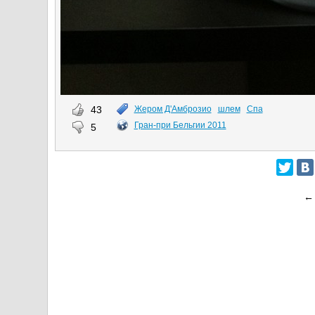
43
Жером Д'Амброзио
шлем
Спа
Гран-при Бельгии 2011
5