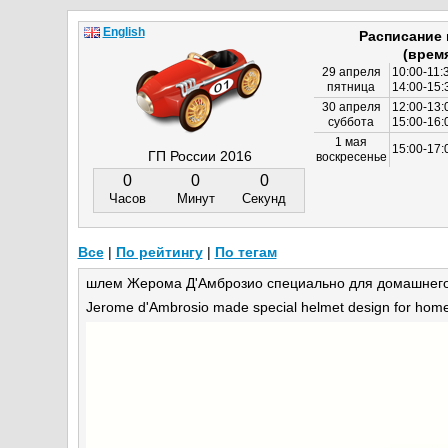
English
Расписание
(врем
29 апреля
10:00-11:
пятница
14:00-15:
30 апреля
12:00-13:
суббота
15:00-16
1 мая
15:00-17:
ГП России 2016
воскресенье
0
0
0
Часов
Минут
Секунд
Все
|
По рейтингу
|
По тегам
шлем Жерома Д'Амброзио специально для домашнего э
Jerome d'Ambrosio made special helmet design for home