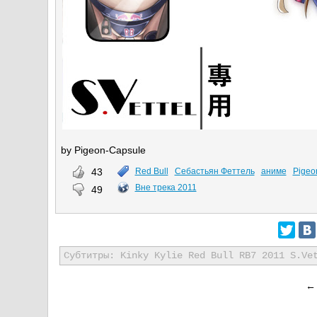
by Pigeon-Capsule
43
Red Bull
Себастьян Феттель
аниме
Pigeo
Вне трека 2011
49
Субтитры: Kinky Kylie Red Bull RB7 2011 S.Ve