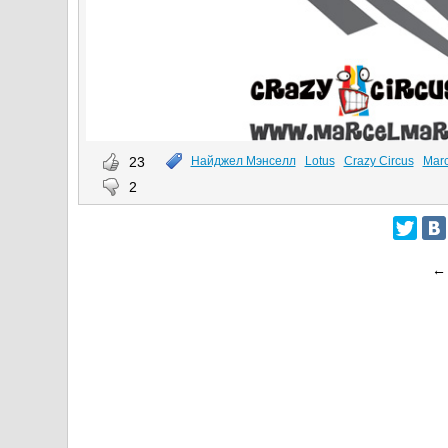
23
Найджел Мэнселл
Lotus
Crazy Circus
Marc
2