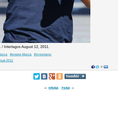
/ Interlagos August 12, 2011.
Масса
Фелипе Масса
Интерлагос
рыв 2011
←
сюда
туда
→