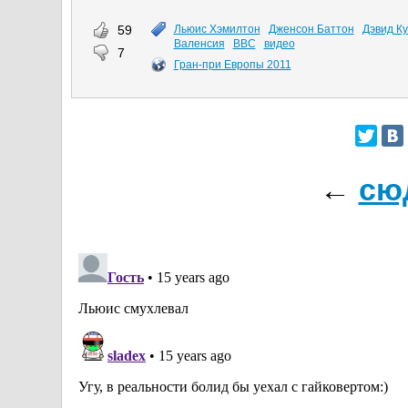
59
Льюис Хэмилтон
Дженсон Баттон
Дэвид К
Валенсия
BBC
видео
7
Гран-при Европы 2011
←
сю