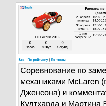
English
Расписание
(врем
29 апреля
10:00-11:
пятница
14:00-15:
30 апреля
12:00-13:
суббота
15:00-16
1 мая
15:00-17:
ГП России 2016
воскресенье
0
0
0
Часов
Минут
Секунд
Все
|
По рейтингу
|
По тегам
Соревнование по заме
механиками McLaren (
Дженсона) и коммента
Култхарда и Мартина Б