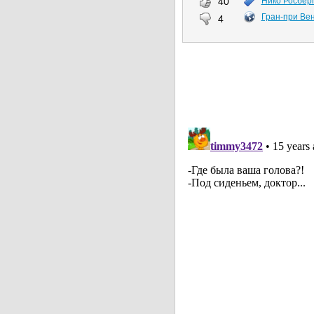
40
Нико Росбер
Гран-при Вен
4