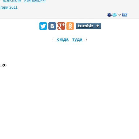
г
фэйспалм
Хунгароринг
грии 2011
←
сюда
туда
→