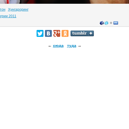
тон
Хунгароринг
грии 2011
←
сюда
туда
→