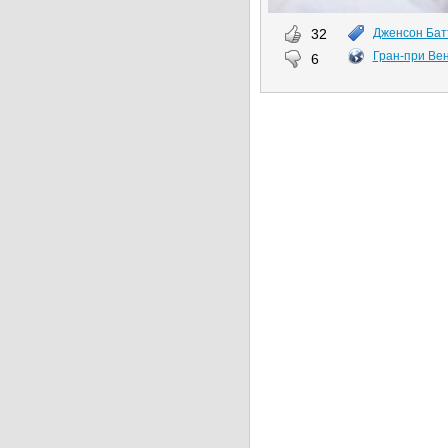
32
Дженсон Бат
Гран-при Вен
6