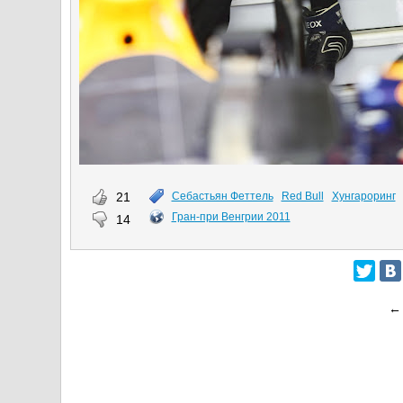
21
Себастьян Феттель
Red Bull
Хунгароринг
Гран-при Венгрии 2011
14