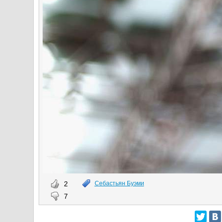
2
Себастьян Буэми
7