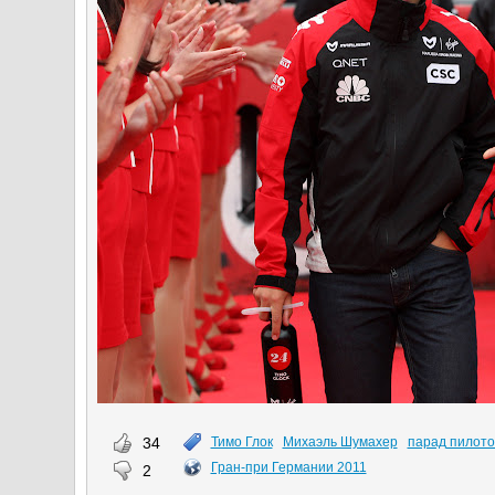
34
Тимо Глок
Михаэль Шумахер
парад пилото
Гран-при Германии 2011
2