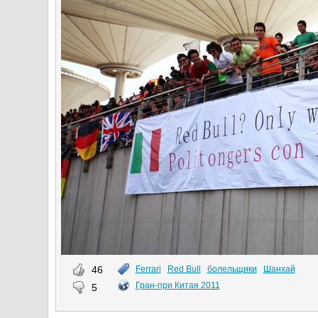
46
Ferrari
Red Bull
болельщики
Шанхай
Гран-при Китая 2011
5