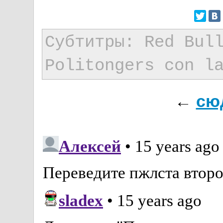
Субтитры: Red Bul
Politongers con l
←
сю