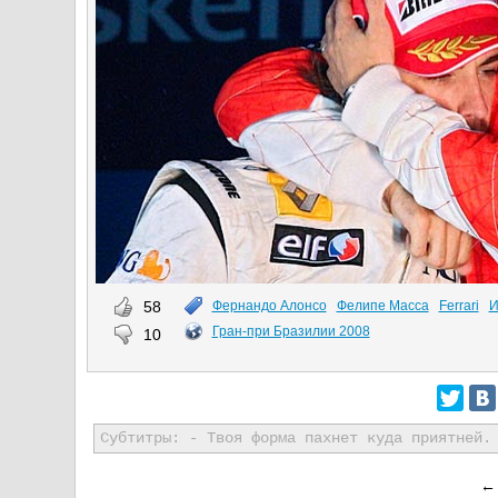
58
Фернандо Алонсо
Фелипе Масса
Ferrari
И
Гран-при Бразилии 2008
10
Субтитры: - Твоя форма пахнет куда приятней.