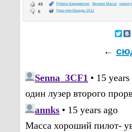
49
Рубенс Баррикелло
Фелипе Масса
парад 
Гран-при Канады 2011
6
←
сю