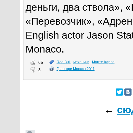
деньги, два ствола», 
«Перевозчик», «Адренал
English actor Jason Sta
Monaco.
65
Red Bull
механики
Монте-Карло
Гран-при Монако 2011
3
←
сю