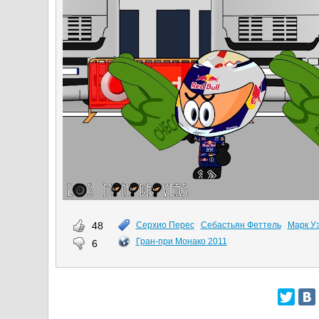
48
Серхио Перес
Себастьян Феттель
Марк У
Гран-при Монако 2011
6