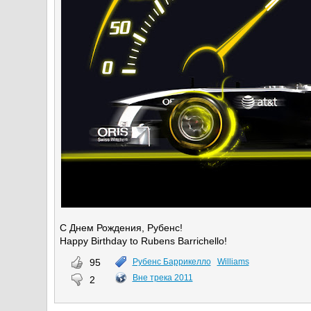
С Днем Рождения, Рубенс!
Happy Birthday to Rubens Barrichello!
95
Рубенс Баррикелло
Williams
Вне трека 2011
2