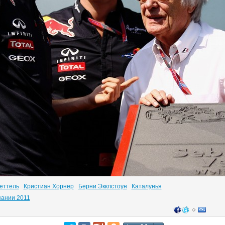
еттель
Кристиан Хорнер
Берни Экклстоун
Каталунья
пании 2011