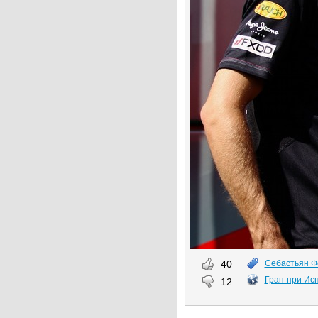
40
Себастьян Ф
Гран-при Ис
12