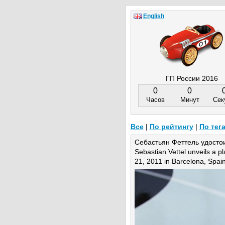
English
ГП России 2016
0
0
Часов
Минут
Сек
Все
|
По рейтингу
|
По тег
Себастьян Феттель удостои
Sebastian Vettel unveils a p
21, 2011 in Barcelona, Spain