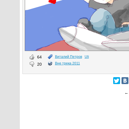
64
Виталий Петров
Uli
Вне трека 2011
20