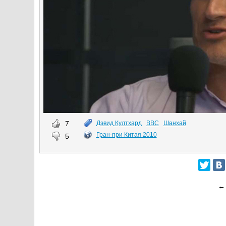
7
Дэвид Култхард
BBC
Шанхай
Гран-при Китая 2010
5