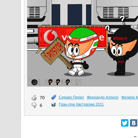
70
Серхио Перес
Фернандо Алонсо
Фелипе 
Гран-при Австралии 2011
6