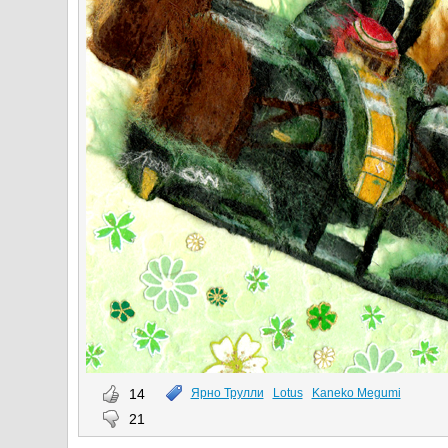
14
Ярно Трулли
Lotus
Kaneko Megumi
21