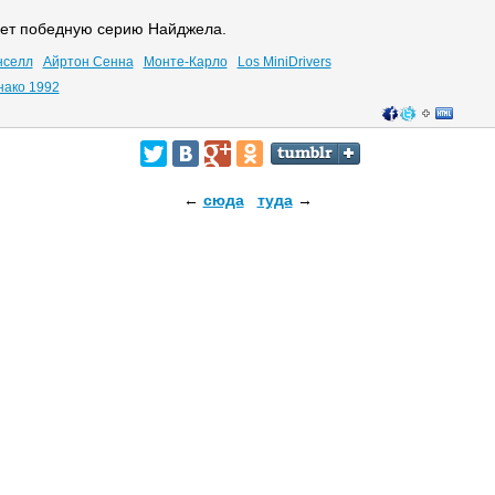
ает победную серию Найджела.
нселл
Айртон Сенна
Монте-Карло
Los MiniDrivers
нако 1992
←
сюда
туда
→