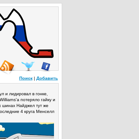
Поиск
|
Добавить
л и лидировал в гонке,
illiams'а потеряло гайку и
х шинах Найджел тут же
 последние 4 круга Менселл