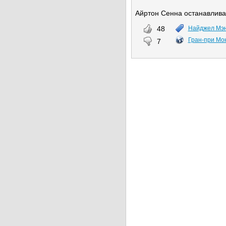
Айртон Сенна останавлив
48
Найджел Мэ
Гран-при Мо
7