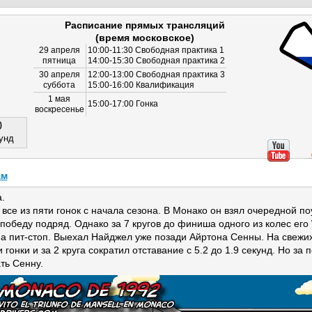
Расписание прямых трансляций
(время московское)
29 апреля
10:00-11:30 Свободная практика 1
пятница
14:00-15:30 Свободная практика 2
30 апреля
12:00-13:00 Свободная практика 3
суббота
15:00-16:00 Квалификация
1 мая
15:00-17:00 Гонка
воскресенье
0
унд
ам
.
се из пяти гонок с начала сезона. В Монако он взял очередной поу
победу подряд. Однако за 7 кругов до финиша одного из колес его W
на пит-стоп. Выехал Найджел уже позади Айртона Сенны. На свежи
гонки и за 2 круга сократил отставание с 5.2 до 1.9 секунд. Но за
ть Сенну.