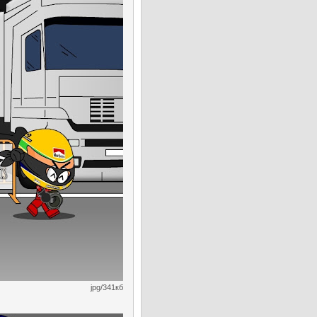
jpg/341кб