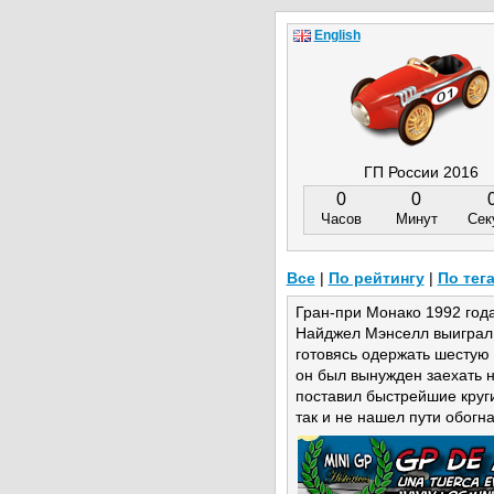
English
ГП России 2016
0
0
Часов
Минут
Сек
Все
|
По рейтингу
|
По тег
Гран-при Монако 1992 года
Найджел Мэнселл выиграл в
готовясь одержать шестую 
он был вынужден заехать 
поставил быстрейшие круги 
так и не нашел пути обогна