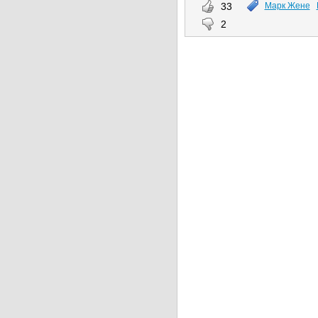
33
Марк Жене
2