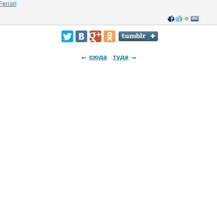
Ferrari
←
сюда
туда
→