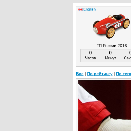
English
ГП России 2016
0
0
Часов
Минут
Сек
Все
|
По рейтингу
|
По тег