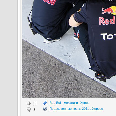
35
Red Bull
механики
Херес
Предсезонные тесты 2011 в Хересе
3