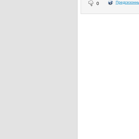
Предсезонны
0