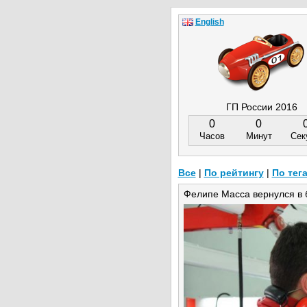
English
ГП России 2016
0
0
Часов
Минут
Сек
Все
|
По рейтингу
|
По тег
Фелипе Масса вернулся в б