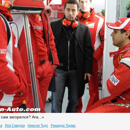
сам загорелся? Ага...»
са
Роб Смедли
Николя Тодт
Рикардо Тормо