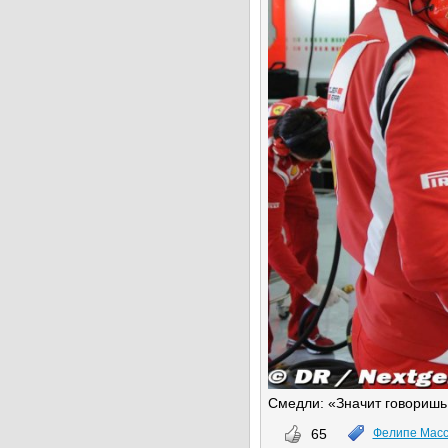
Смедли: «Значит говоришь 
65
Фелипе Мас