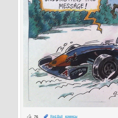
76
Red Bull
комиксы