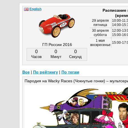
English
Расписание
(врем
29 апреля
10:00-11:
пятница
14:00-15:
30 апреля
12:00-13:
суббота
15:00-16
1 мая
15:00-17:
ГП России 2016
воскресенье
0
0
0
Часов
Минут
Секунд
Все
|
По рейтингу
|
По тегам
Пародия на Wacky Races (Чокнутые гонки) – мультсери