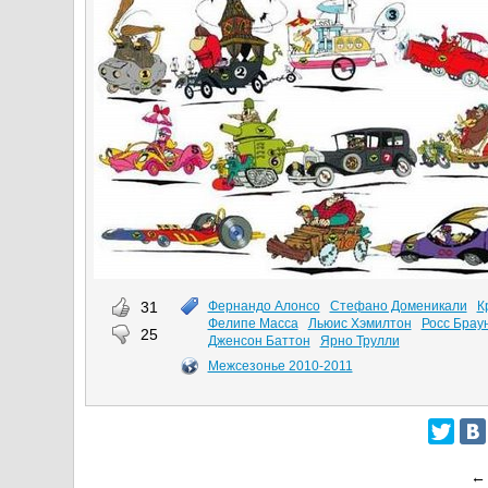
31
Фернандо Алонсо
Стефано Доменикали
К
Фелипе Масса
Льюис Хэмилтон
Росс Брау
25
Дженсон Баттон
Ярно Трулли
Межсезонье 2010-2011