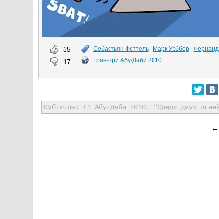
35
Себастьян Феттель
Марк Уэббер
Фернанд
Гран-при Абу-Даби 2010
17
Субтитры: F1 Абу-Даби 2010. “Среди двух огне