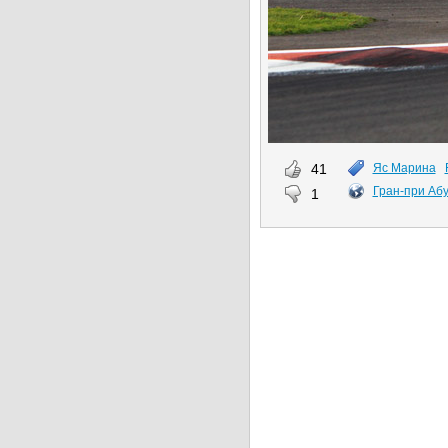
41
Яс Марина
Гран-при Аб
1