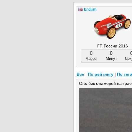
English
ГП России 2016
0
0
Часов
Минут
Сек
Все
|
По рейтингу
|
По тег
Столбик с камерой на трас