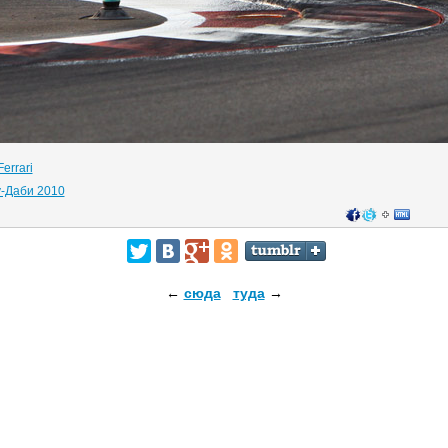
Ferrari
у-Даби 2010
←
сюда
туда
→