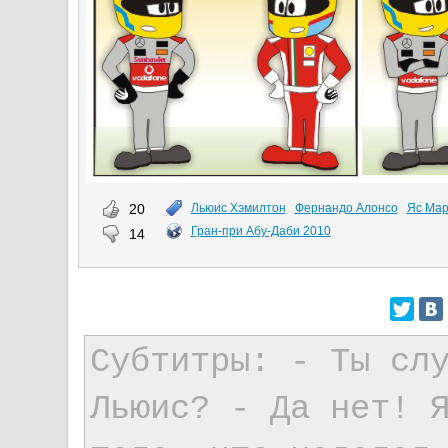
20
Льюис Хэмилтон
Фернандо Алонсо
Яс Ма
Гран-при Абу-Даби 2010
14
Субтитры: - Ты сл
Льюис? - Да нет! 