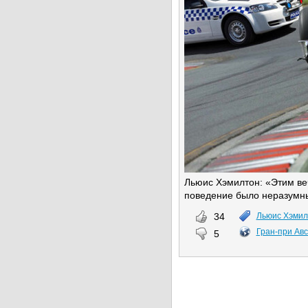
Льюис Хэмилтон: «Этим ве
поведение было неразумны
34
Льюис Хэмил
Гран-при Ав
5