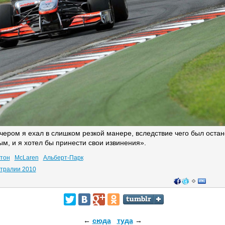
чером я ехал в слишком резкой манере, вследствие чего был оста
м, и я хотел бы принести свои извинения».
тон
McLaren
Альберт-Парк
стралии 2010
←
сюда
туда
→