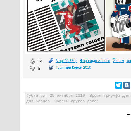
44
Марк Уэббер
Фернандо Алонсо
Йонам
ко
Гран-при Кореи 2010
5
Субтитры: 25 октября 2010. Время триумфа для
для Алонсо. Совсем другое дело!