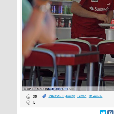
36
Михаэль Шумахер
Ferrari
механики
6